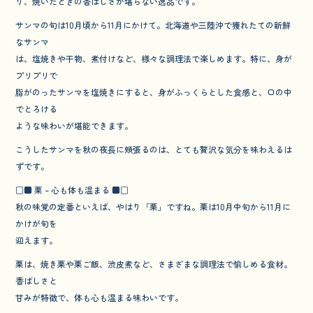
り、焼いたときの香ばしさが堪らない逸品です。
サンマの旬は10月頃から11月にかけて。北海道や三陸沖で獲れたての新鮮
なサンマ
は、塩焼きや干物、煮付けなど、様々な調理法で楽しめます。特に、身が
プリプリで
脂がのったサンマを塩焼きにすると、身がふっくらとした食感と、口の中
でとろける
ような味わいが堪能できます。
こうしたサンマを秋の夜長に頬張るのは、とても贅沢な気分を味わえるは
ずです。
□■ 栗 – 心も体も温まる ■□
秋の味覚の定番といえば、やはり「栗」ですね。栗は10月中旬から11月に
かけが旬を
迎えます。
栗は、焼き栗や栗ご飯、渋皮煮など、さまざまな調理法で愉しめる食材。
香ばしさと
甘みが特徴で、体も心も温まる味わいです。