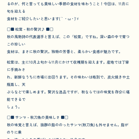
o
るのが、何と言っても美味しい季節の食材を味わうこと！今回は、11月に
旬を迎える
o
食材をご紹介したいと思います(｀・ω・´)ゞ
k
□■ 松茸 – 秋の贅沢♪ ■□
秋の風物詩の代表選手と言えば、この「松茸」ですね。深い森の中で育つ
この珍しい
食材は、まさに秋の贅沢。独特の芳香と、柔らかい食感が魅力です。
松茸は、主に10月上旬から11月にかけて収穫期を迎えます。産地では丁寧
に手摘みさ
れ、新鮮なうちに市場に出回ります。その味わいは格別で、炭火焼きや土
瓶蒸し、天
ぷらなどで楽しめます。贅沢な逸品ですが、秋ならではの味覚を存分に堪
能できるで
しょう。
□■ サンマ – 秋刀魚の美味しさ ■□
秋の味覚と言えば、抜群の脂ののったサンマ(秋刀魚)も外せません。脂が
のりに乗