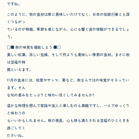
ですね。
このように、秋の食材は単に美味しいだけでなく、日本の伝統行事とも深
くつながっ
ているのが特徴。季節を感じながら、心にも響く食の体験ができるでしょ
う。
□■ 秋の味覚を堪能しよう ■□
美しい紅葉、涼しい気候、そして何よりも美味しい季節の食材。まさに秋
は至福の時
期といえます。
11月の食卓には、松茸やサンマ、栗など、秋ならではの味覚がそろってい
ます。そん
な旬の恵みをたっぷりと味わい尽くしてみませんか?
温かな料理を囲んで家族や友人と楽しむのも素敵ですし、一人でゆっくり
と味わうの
もいいかもしれません。秋の夜長、心も体も満たされる至福のひとときを
過ごしてく
ださいね。