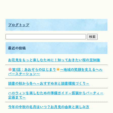
ブログトップ
最近の投稿
お花見をもっと楽しむために！知っておきたい桜の豆知識
第1話：あおぞらのはじまり
〜地域の笑顔を支えるヘル
パーステーション〜
読書の秋から冬へ～おすすめ本と読書環境づくり～
ハロウィンを楽しむための準備ガイド～仮装からパーティー
企画まで～
今年の中秋の名月はいつ？お月見の由来と楽しみ方