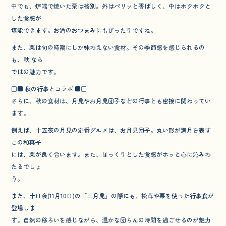
中でも、炉端で焼いた栗は格別。外はパリッと香ばしく、中はホクホクと
した食感が
堪能できます。お酒のおつまみにもぴったりですね。
また、栗は旬の時期にしか味わえない食材。その季節感を感じられるの
も、秋 なら
ではの魅力です。
□■ 秋の行事とコラボ ■□
さらに、秋の食材は、月見やお月見団子などの行事とも密接に関わってい
ます。
例えば、十五夜の月見の定番グルメは、お月見団子。丸い形が満月を表す
この和菓子
には、栗が良く合います。また、ほっくりとした食感がホッと心に沁みわ
たるでしょ
う。
また、十日夜(11月10日)の「三月見」の際にも、松茸や栗を使った行事食が
登場しま
す。自然の移ろいを感じながら、温かな団らんの時間を過ごせるのが魅力