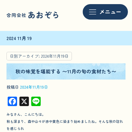
2024 11月 19
日別アーカイブ:
2024年11月19日
秋の味覚を堪能する 〜11月の旬の食材たち〜
投稿日
2024年11月19日
F
X
Li
ac
n
みなさん、こんにちは。
e
e
秋も深まり、森や山々が赤や黄色に染まり始めましたね。そんな秋の訪れ
b
を感じられ