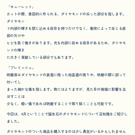
「キューレット」
カットの際、意図的に作られる、ダイヤモンドの尖った部分を指します。
ダイヤモン
ド内部の輝きを閉じ込める役目を持つだけでなく、衝突によって生じる底
部の欠けや
ヒビを防ぐ働きがあります。光を内部に収める役目があるため、ダイヤモ
ンドの輝き
に大きく貢献している部分でもあります。
「ブレミッシュ」
研磨済みダイヤモンドの表面に残った結晶面の残りや、研磨の際に誤って
付いてし
まった細かな傷を指します。物にはよりますが、見た目の価値に影響を及
ぼすことは
少なく、軽い傷であれば研磨することで取り除くことも可能です。
今回は、4月ということで誕生石のダイヤモンドについて豆知識をご紹介し
ました。
ダイヤモンドのついた商品を購入するのは少し勇気がいるかもしれません