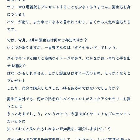
o
サリーや日用雑貨をプレゼントすることも少なくありません。誕生石を身
o
につけると
パワーが宿り、また幸せになると言われており、古くから人気の宝石たち
k
です。
では、今月、4月の誕生石は何かご存知ですか？
いくつかありますが、一番有名なのは「ダイヤモンド」でしょう。
ダイヤモンドと聞くと高級なイメージがあり、なかなかおいそれと手を出
せる値段で
はないかもしれません。しかし誕生日は年に一回のもの、せっかくならと
プレゼント
したり、自分で購入したりしたい時もあるのではないでしょうか？
誕生日以外でも、何かの記念日にダイヤモンドが入ったアクセサリーを買
うことは
きっとあるでしょう。というわけで、今回はダイヤモンドをプレゼントし
たいときに
知っておくと良いかもしれない豆知識をご紹介します(*´ω｀*)
ダイヤモンドの重さを表す単位として、「カラット」という言葉が用いら