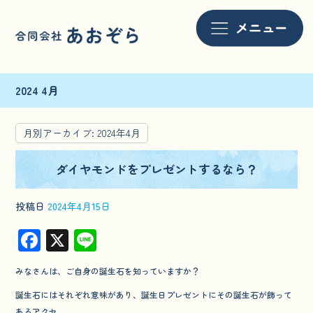
2024 4月
月別アーカイブ:
2024年4月
ダイヤモンドをプレゼントするなら？
投稿日
2024年4月15日
F
X
Li
ac
n
みなさんは、ご自身の誕生石を知っていますか？
e
e
誕生石にはそれぞれ意味があり、誕生日プレゼントにその誕生石が飾って
b
あるアクセ