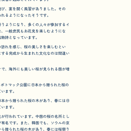
遊び、宴を開く風習がありました。その
われるようになったそうです。
行うようになり、多くの人々が参加するイ
は、一般庶民もお花見を楽しむようにな
風物詩となっています。
の訪れを感じ、桜の美しさを楽しむとい
にする完成から生まれた文化なのは間違い
けで、海外にも美しい桜が見られる国が増
あるポトマック公園に日本から贈られた桜の
ています。
日本から贈られた桜の木があり、春には日
ています。
見が行われています。中国の桜の名所とし
が有名です。また、韓国でも、ソウルの京
から贈られた桜の木があり、春には桜祭り