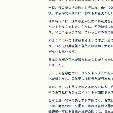
o
当時、桜の花は「山桜」と呼ばれ、山中で
o
後、平安時代末期には、都でもお花見が行
k
江戸時代には、江戸幕府が公式にお花見を
ベントとなりました。さらに、明治時代に
り、今日に至るまで続いている日本の春の
始まりについては諸説あるようですが、春
う、日本人の美意識と自然との調和を大切
がないと思います。
日本から桜の苗木が贈られたことがきっか
えました。
アメリカ合衆国では、ワシントンD.C.に
木が植えられ、毎年春には桜祭りが行われ
また、オーストラリアのメルボルンにも、
本のお花見にちなんだイベントが開催され
日本と深い関係のあるアジア圏でも、お花
ては、南京の中山公園や上海の梅花派公園
畿道楊州市にある楊州城跡公園には、日本