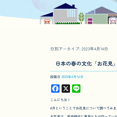
日別アーカイブ:
2023年4月14日
日本の春の文化「お花見
投稿日
2023年4月14日
F
X
Li
ac
n
こんにちは！
e
e
4月ということでお花見について調べてみま
b
お花見は、平安時代に貴族たちが行ってい