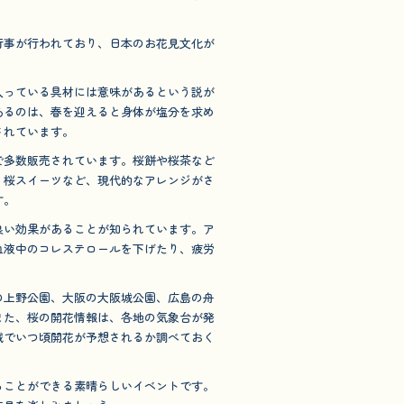
行事が行われており、日本のお花見文化が
入っている具材には意味があるという説が
あるのは、春を迎えると身体が塩分を求め
されています。
で多数販売されています。桜餅や桜茶など
、桜スイーツなど、現代的なアレンジがさ
す。
良い効果があることが知られています。ア
血液中のコレステロールを下げたり、疲労
の上野公園、大阪の大阪城公園、広島の舟
また、桜の開花情報は、各地の気象台が発
域でいつ頃開花が予想されるか調べておく
ることができる素晴らしいイベントです。